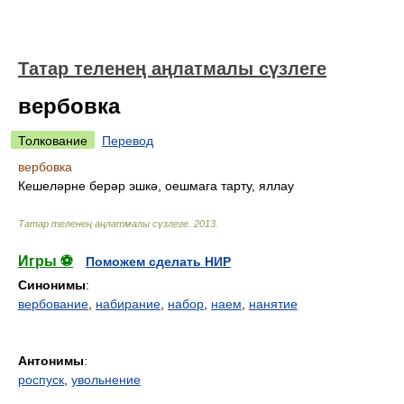
Татар теленең аңлатмалы сүзлеге
вербовка
Толкование
Перевод
вербовка
Кешеләрне берәр эшкә, оешмага тарту, яллау
Татар теленең аңлатмалы сүзлеге
.
2013
.
Игры ⚽
Поможем сделать НИР
Синонимы
:
вербование
,
набирание
,
набор
,
наем
,
нанятие
Антонимы
:
роспуск
,
увольнение