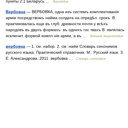
пункты 2.1 Беларусь …
Википедия
Вербовка
— ВЕРБОВКА, одна изъ системъ комплектованія
арміи посредствомъ найма солдата на опредѣл. срокъ. В.
практиковалась еще въ глуб. древности почти у всѣхъ
народовъ въ двухъ формахъ: въ однихъ гос твахъ В. являлась
исключит. формой компл нія арміи, а въ …
Военная энциклопедия
вербовка
— 1. см. набор. 2. см. наём Словарь синонимов
русского языка. Практический справочник. М.: Русский язык. З.
Е. Александрова. 2011. вербовка …
Словарь синонимов